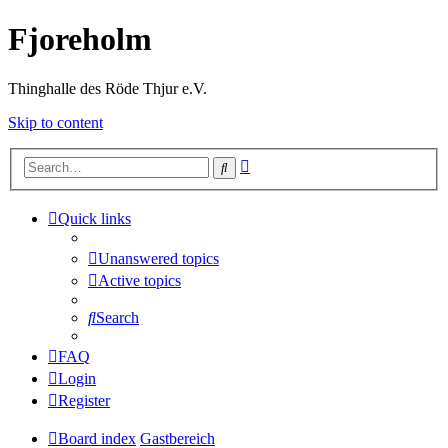
Fjoreholm
Thinghalle des Röde Thjur e.V.
Skip to content
Advanced
Search
search
Quick links
Unanswered topics
Active topics
Search
FAQ
Login
Register
Board index
Gastbereich