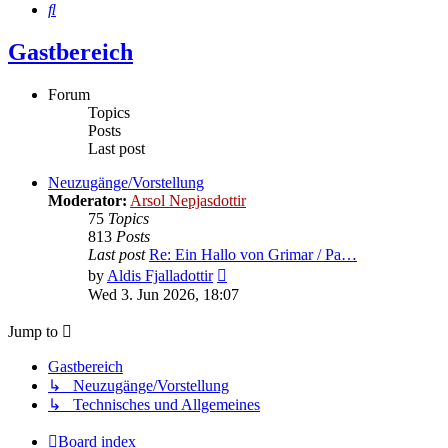
Search
Gastbereich
Forum
Topics
Posts
Last post
Neuzugänge/Vorstellung
Moderator:
Arsol Nepjasdottir
75
Topics
813
Posts
Last post
Re: Ein Hallo von Grimar / Pa…
View
by
Aldis Fjalladottir
the
Wed 3. Jun 2026, 18:07
latest
post
Jump to
Gastbereich
↳ Neuzugänge/Vorstellung
↳ Technisches und Allgemeines
Board index