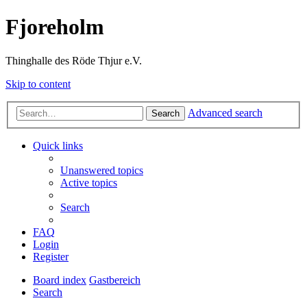
Fjoreholm
Thinghalle des Röde Thjur e.V.
Skip to content
Advanced search
Search
Quick links
Unanswered topics
Active topics
Search
FAQ
Login
Register
Board index
Gastbereich
Search