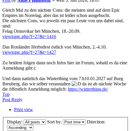
Post
by
Aldis Fjalladottir
»
Wed 3. Jun 2026, 18:07
Gleich Mal zu den nächste Cons: die meisten sind auf dem Epic
Empires im Norrelag, aber das ist leider schon ausgebucht.
Die nächsten Cons, wo jeweils ein paar Leute von uns dabei sind,
sind:
Felag Ormsvikur bei München, 18.-20.09.
viewtopic.php?f=27&t=1416
Das Ronländer Herbstfest östlich von München, 2.-4.10.
viewtopic.php?f=27&t=1427
Zu beidem folgen dann noch Infos hier im Forum, sobald es da eine
Anmeldung gibt (:
Und dann natürlich das Winterthing vom 7.h10.01.2027 auf Burg
Breuberg, das wir selber veranstalten
da ist ab nächste Woche
die öffentlich Anmeldung möglich:
https://winterthing.de/
Top
Post Reply
Print view
Display:
Sort by:
Direction: