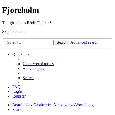
Fjoreholm
Thinghalle des Röde Thjur e.V.
Skip to content
Advanced search
Search
Quick links
Unanswered topics
Active topics
Search
FAQ
Login
Register
Board index
Gastbereich
Neuzugänge/Vorstellung
Search