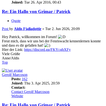
Joined:
Tue 26. Apr 2016, 00:43
Re: Ein Hallo von Grimar / Patrick
Quote
Post
by
Aldis Fjalladottir
»
Tue 2. Jun 2026, 20:09
Hey Patrick, willkommen im Forum!
Freut mich, dass wir uns bei der Fenriswacht kennenlernen konnte
und dass es dir gefallen hat!
Hier der Link:
https://discord.gg/FKYcgbXFy
Viele Grüße
Anne/Aldis
Top
Gerolf Marcoson
Posts:
162
Joined:
Thu 3. Apr 2025, 20:59
Contact:
Contact Gerolf Marcoson
Website
Re: Ein Hallo von Grimar / Patrick