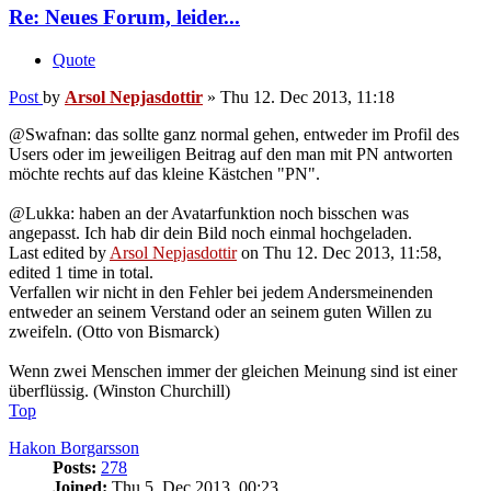
Re: Neues Forum, leider...
Quote
Post
by
Arsol Nepjasdottir
»
Thu 12. Dec 2013, 11:18
@Swafnan: das sollte ganz normal gehen, entweder im Profil des
Users oder im jeweiligen Beitrag auf den man mit PN antworten
möchte rechts auf das kleine Kästchen "PN".
@Lukka: haben an der Avatarfunktion noch bisschen was
angepasst. Ich hab dir dein Bild noch einmal hochgeladen.
Last edited by
Arsol Nepjasdottir
on Thu 12. Dec 2013, 11:58,
edited 1 time in total.
Verfallen wir nicht in den Fehler bei jedem Andersmeinenden
entweder an seinem Verstand oder an seinem guten Willen zu
zweifeln. (Otto von Bismarck)
Wenn zwei Menschen immer der gleichen Meinung sind ist einer
überflüssig. (Winston Churchill)
Top
Hakon Borgarsson
Posts:
278
Joined:
Thu 5. Dec 2013, 00:23