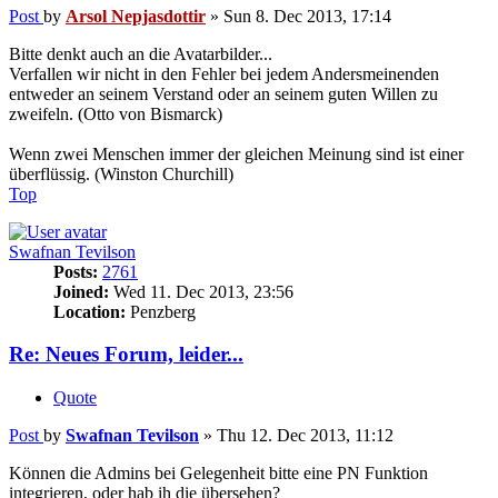
Post
by
Arsol Nepjasdottir
»
Sun 8. Dec 2013, 17:14
Bitte denkt auch an die Avatarbilder...
Verfallen wir nicht in den Fehler bei jedem Andersmeinenden
entweder an seinem Verstand oder an seinem guten Willen zu
zweifeln. (Otto von Bismarck)
Wenn zwei Menschen immer der gleichen Meinung sind ist einer
überflüssig. (Winston Churchill)
Top
Swafnan Tevilson
Posts:
2761
Joined:
Wed 11. Dec 2013, 23:56
Location:
Penzberg
Re: Neues Forum, leider...
Quote
Post
by
Swafnan Tevilson
»
Thu 12. Dec 2013, 11:12
Können die Admins bei Gelegenheit bitte eine PN Funktion
integrieren, oder hab ih die übersehen?