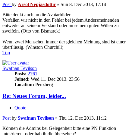
Post
by
Arsol Nepjasdottir
»
Sun 8. Dec 2013, 17:14
Bitte denkt auch an die Avatarbilder...
Verfallen wir nicht in den Fehler bei jedem Andersmeinenden
entweder an seinem Verstand oder an seinem guten Willen zu
zweifeln. (Otto von Bismarck)
Wenn zwei Menschen immer der gleichen Meinung sind ist einer
überflüssig. (Winston Churchill)
Top
Swafnan Tevilson
Posts:
2761
Joined:
Wed 11. Dec 2013, 23:56
Location:
Penzberg
Re: Neues Forum, leider...
Quote
Post
by
Swafnan Tevilson
»
Thu 12. Dec 2013, 11:12
Können die Admins bei Gelegenheit bitte eine PN Funktion
integrieren, oder hab ih die übersehen?