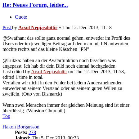
Re: Neues Forum, leider...
Quote
Post
by
Arsol Nepjasdottir
»
Thu 12. Dec 2013, 11:18
@Swafnan: das sollte ganz normal gehen, entweder im Profil des
Users oder im jeweiligen Beitrag auf den man mit PN antworten
möchte rechts auf das kleine Kästchen "PN".
@Lukka: haben an der Avatarfunktion noch bisschen was
angepasst. Ich hab dir dein Bild noch einmal hochgeladen.
Last edited by
Arsol Nepjasdottir
on Thu 12. Dec 2013, 11:58,
edited 1 time in total.
Verfallen wir nicht in den Fehler bei jedem Andersmeinenden
entweder an seinem Verstand oder an seinem guten Willen zu
zweifeln. (Otto von Bismarck)
Wenn zwei Menschen immer der gleichen Meinung sind ist einer
überflüssig. (Winston Churchill)
Top
Hakon Borgarsson
Posts:
278
Joined:
Thu 5. Dec 2013, 00:23