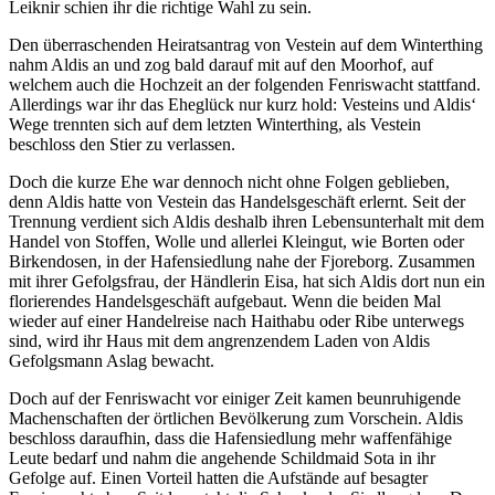
Leiknir schien ihr die richtige Wahl zu sein.
Den überraschenden Heiratsantrag von Vestein auf dem Winterthing
nahm Aldis an und zog bald darauf mit auf den Moorhof, auf
welchem auch die Hochzeit an der folgenden Fenriswacht stattfand.
Allerdings war ihr das Eheglück nur kurz hold: Vesteins und Aldis‘
Wege trennten sich auf dem letzten Winterthing, als Vestein
beschloss den Stier zu verlassen.
Doch die kurze Ehe war dennoch nicht ohne Folgen geblieben,
denn Aldis hatte von Vestein das Handelsgeschäft erlernt. Seit der
Trennung verdient sich Aldis deshalb ihren Lebensunterhalt mit dem
Handel von Stoffen, Wolle und allerlei Kleingut, wie Borten oder
Birkendosen, in der Hafensiedlung nahe der Fjoreborg. Zusammen
mit ihrer Gefolgsfrau, der Händlerin Eisa, hat sich Aldis dort nun ein
florierendes Handelsgeschäft aufgebaut. Wenn die beiden Mal
wieder auf einer Handelreise nach Haithabu oder Ribe unterwegs
sind, wird ihr Haus mit dem angrenzendem Laden von Aldis
Gefolgsmann Aslag bewacht.
Doch auf der Fenriswacht vor einiger Zeit kamen beunruhigende
Machenschaften der örtlichen Bevölkerung zum Vorschein. Aldis
beschloss daraufhin, dass die Hafensiedlung mehr waffenfähige
Leute bedarf und nahm die angehende Schildmaid Sota in ihr
Gefolge auf. Einen Vorteil hatten die Aufstände auf besagter