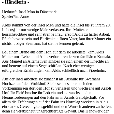
- Händlerin -
Herkunft: Insel Møn in Dänemark
Spieler*in: Anne
Aldis stammt von der Insel Møn und hatte die Insel bis zu ihrem 20.
Lebensjahr nur wenige Male verlassen. Ihre Mutter, eine
herrschsüchtige und sehr strenge Frau, erzog Aldis zu harter Arbeit,
Pflichtbewusstsein und Ehrlichkeit. Ihren Vater, laut ihrer Mutter ein
nichtsnutziger Seemann, hat sie nie kennen gelernt.
Bei einem Brand auf dem Hof, auf dem sie arbeitete, kam Aldis'
Mutter ums Leben und Aldis verlor ihren letzten familiären Kontakt.
Aus Mangel an Alternativen schloss sie sich einem der Knechte an
und heuerte auf einem Segelschiff an. Nach eher weniger
erfolgreicher Erfahrungen kam Aldis schließlich nach Fjoreholm.
Auf der Insel arbeitete sie zunächst als Aushilfe für Swafnans
Hochzeit auf den Wulfshof. Sie beschloss aber nach den
Vorkommnissen dort den Hof zu verlassen und wechselte auf Arsols
Hof. Ihr Fleiß brachte ihr Lob ein und sie wuchs an den
Herausforderungen auf den Fahrten in Arsols Gefolgschaft. Vor
allem die Erfahrungen auf der Fahrt ins Norrelag weckten in Aldis
ein starkes Gerechtigkeitsgefühl und den Wunsch anderen zu helfen,
denn sie verabscheut ungerechtfertigte Gewalt. Das Handwerk der