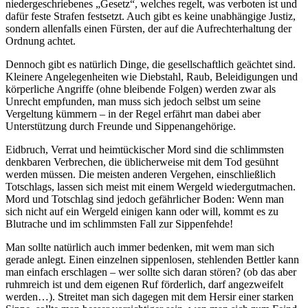
niedergeschriebenes „Gesetz“, welches regelt, was verboten ist und
dafür feste Strafen festsetzt. Auch gibt es keine unabhängige Justiz,
sondern allenfalls einen Fürsten, der auf die Aufrechterhaltung der
Ordnung achtet.
Dennoch gibt es natürlich Dinge, die gesellschaftlich geächtet sind.
Kleinere Angelegenheiten wie Diebstahl, Raub, Beleidigungen und
körperliche Angriffe (ohne bleibende Folgen) werden zwar als
Unrecht empfunden, man muss sich jedoch selbst um seine
Vergeltung kümmern – in der Regel erfährt man dabei aber
Unterstützung durch Freunde und Sippenangehörige.
Eidbruch, Verrat und heimtückischer Mord sind die schlimmsten
denkbaren Verbrechen, die üblicherweise mit dem Tod gesühnt
werden müssen. Die meisten anderen Vergehen, einschließlich
Totschlags, lassen sich meist mit einem Wergeld wiedergutmachen.
Mord und Totschlag sind jedoch gefährlicher Boden: Wenn man
sich nicht auf ein Wergeld einigen kann oder will, kommt es zu
Blutrache und im schlimmsten Fall zur Sippenfehde!
Man sollte natürlich auch immer bedenken, mit wem man sich
gerade anlegt. Einen einzelnen sippenlosen, stehlenden Bettler kann
man einfach erschlagen – wer sollte sich daran stören? (ob das aber
ruhmreich ist und dem eigenen Ruf förderlich, darf angezweifelt
werden…). Streitet man sich dagegen mit dem Hersir einer starken